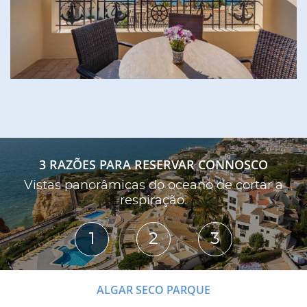
3 RAZÕES PARA RESERVAR CONNOSCO
Vistas panorâmicas do oceano de cortar a
A
respiração.
1
2
3
ALGAR SECO PARQUE