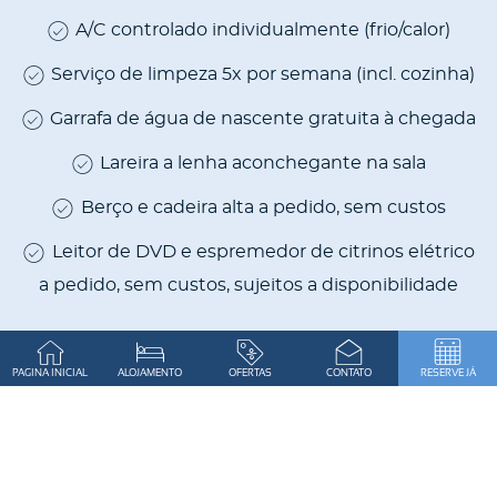
A/C controlado individualmente (frio/calor)
Serviço de limpeza 5x por semana (incl. cozinha)
Garrafa de água de nascente gratuita à chegada
Lareira a lenha aconchegante na sala
Berço e cadeira alta a pedido, sem custos
Leitor de DVD e espremedor de citrinos elétrico
a pedido, sem custos, sujeitos a disponibilidade
PAGINA INICIAL
ALOJAMENTO
OFERTAS
CONTATO
RESERVE JÁ
Nota importante para a sua estadia durante três
ou mais semanas:
Calculámos uma média justa de consumo de
eletricidade semanal que está incluída na