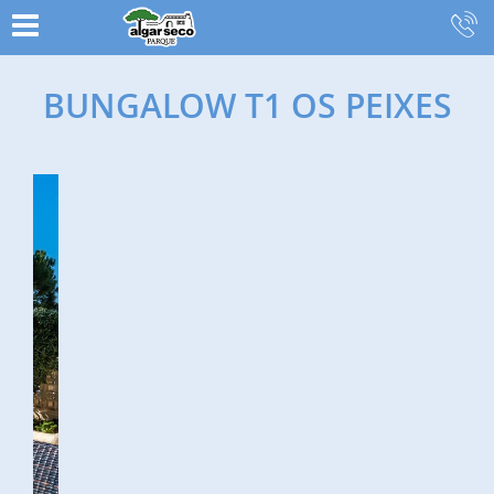
BUNG
BUNGALOW T1 OS PEIXES
T
FEATURED
CONTENT
BLOCKS