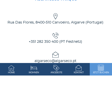
Rua Das Flores
,
8400-510
Carvoeiro, Algarve
(
Portugal
)
+351 282 350 400 (PT Festnetz)
algarseco@algarseco.pt
HOME
WOHNEN
ANGEBOTE
KONTAKT
JETZT BUCHEN
Sitemap
Zur Bezahlung
AGB + Impressum
Datenschutzerklärung
Cookie-Einstellungen